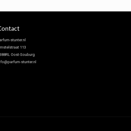
Contact
arfum-stunter.nl
mstelstraat 113
388RL Oost-Souburg
nfo@parfum-stunter.nl