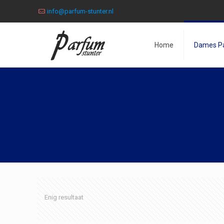
info@parfum-stunter.nl
Home
Dames P
Enig resultaat