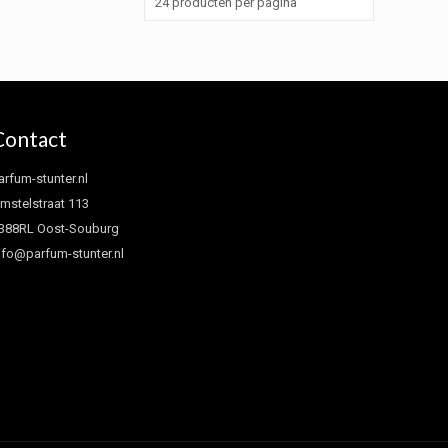
Contact
arfum-stunter.nl
mstelstraat 113
388RL Oost-Souburg
nfo@parfum-stunter.nl