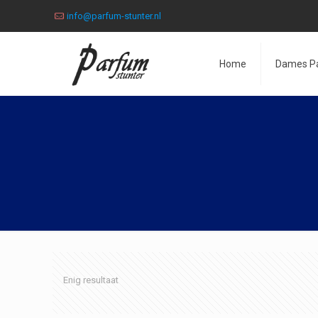
info@parfum-stunter.nl
Home
Dames P
Enig resultaat