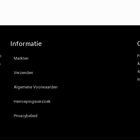
Informatie
p
P
Markten
.
A
4
Verzenden
i
Algemene Voorwaarden
Herroepingsverzoek
Privacybeleid