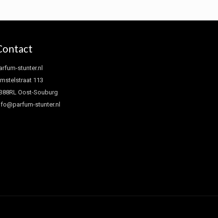
Contact
arfum-stunter.nl
mstelstraat 113
388RL Oost-Souburg
nfo@parfum-stunter.nl