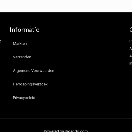
Informatie
p
P
Markten
.
A
4
Verzenden
i
Algemene Voorwaarden
Herroepingsverzoek
Privacybeleid
Powered by digendo.com