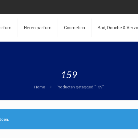
arfum
Heren parfum
Cosmetica
Bad, Douche & Verzo
159
Home
Producten getagged “159”
doen.