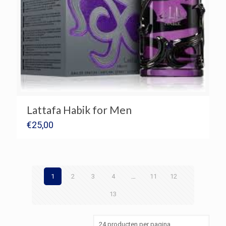
Lattafa Habik for Men
€
25,00
1
2
3
4
…
11
12
13