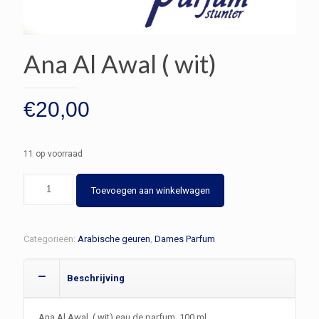
Ana Al Awal ( wit)
€
20,00
11 op voorraad
Ana
Toevoegen aan winkelwagen
Al
Awal
(
Categorieën:
Arabische geuren
,
Dames Parfum
wit)
aantal
Beschrijving
Ana Al Awal ( wit) eau de parfum 100 ml.