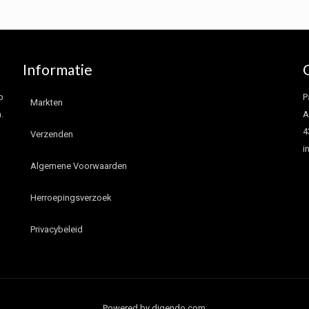
Informatie
p
P
Markten
.
A
4
Verzenden
i
Algemene Voorwaarden
Herroepingsverzoek
Privacybeleid
Powered by digendo.com