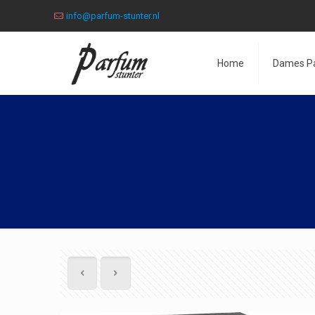
info@parfum-stunter.nl
Home
Dames P