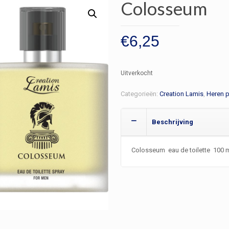
Colosseum
€
6,25
Uitverkocht
Categorieën:
Creation Lamis
,
Heren 
Beschrijving
Colosseum eau de toilette 100 m