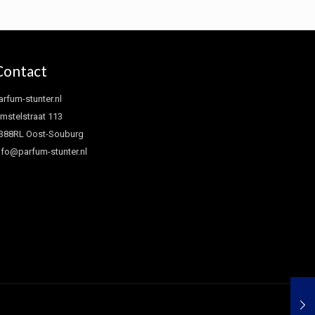
Contact
arfum-stunter.nl
mstelstraat 113
388RL Oost-Souburg
nfo@parfum-stunter.nl