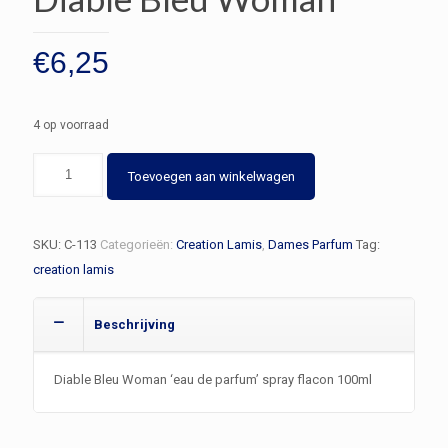
€
6,25
4 op voorraad
Diable
Toevoegen aan winkelwagen
Bleu
Woman
aantal
SKU:
C-113
Categorieën:
Creation Lamis
,
Dames Parfum
Tag:
creation lamis
Beschrijving
Diable Bleu Woman ‘eau de parfum’ spray flacon 100ml