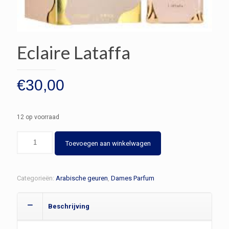
Eclaire Lataffa
€
30,00
12 op voorraad
Eclaire
Toevoegen aan winkelwagen
Lataffa
aantal
Categorieën:
Arabische geuren
,
Dames Parfum
Beschrijving