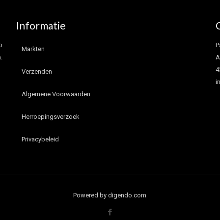
Informatie
p
P
Markten
.
A
4
Verzenden
i
Algemene Voorwaarden
Herroepingsverzoek
Privacybeleid
Powered by digendo.com