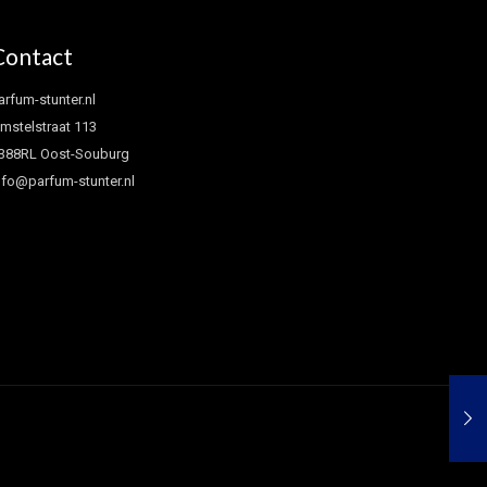
Contact
arfum-stunter.nl
mstelstraat 113
388RL Oost-Souburg
nfo@parfum-stunter.nl