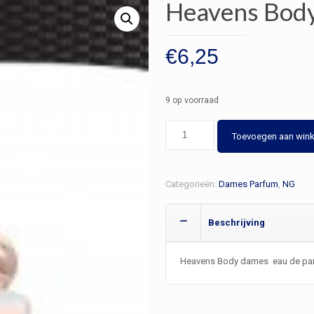
Heavens Bod
€
6,25
9 op voorraad
Heavens
Toevoegen aan win
Body
dames
aantal
Categorieën:
Dames Parfum
,
NG
Beschrijving
Heavens Body dames eau de par