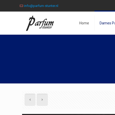
info@parfum-stunter.nl
Home
Dames P