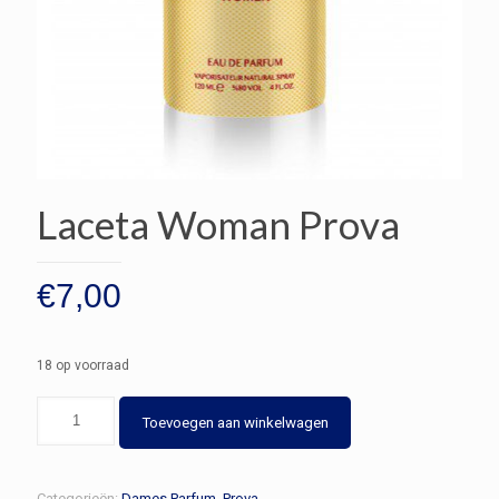
Laceta Woman Prova
€
7,00
18 op voorraad
Laceta
Toevoegen aan winkelwagen
Woman
Prova
aantal
Categorieën:
Dames Parfum
,
Prova