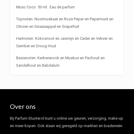
Musc Coco 50 ml. Eau de parfum
Topnoten: Nootmuskaat en Roze Peper en Pepermunt en
Citroen en Sinaasappel en Grapefruit
Hartnoten: Kokosnoot en Jasmijn en Ceder en Vetiver en
Gember en Droog Hout
Basisnoten: Kerkwierook en Muskus en Pachouli en
Sandelhout en Babdalum
Over ons
Bij Parfum-Stunter.nl kunt u online uw geuren, verzorging, make-up
en meer kopen. Ook staan wij geregeld op markten en braderieën.