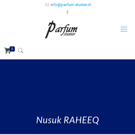
info@parfum-stunter.nl
0
Nusuk RAHEEQ