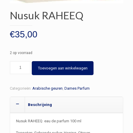
Nusuk RAHEEQ
€
35,00
2 op voorraad
Nusuk
Toevoegen aan winkelwagen
RAHEEQ
aantal
Categorieën:
Arabische geuren
,
Dames Parfum
Beschrijving
Nusuk RAHEEQ eau de parfum 100 ml
Topnoten: Gebrande suiker, Honing, Citroen