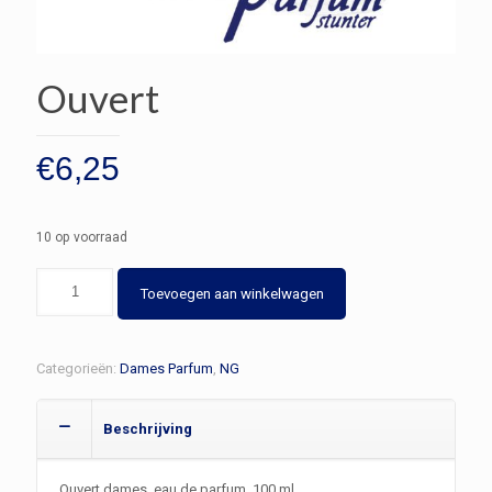
Ouvert
€
6,25
10 op voorraad
Ouvert
Toevoegen aan winkelwagen
aantal
Categorieën:
Dames Parfum
,
NG
Beschrijving
Ouvert dames eau de parfum 100 ml.