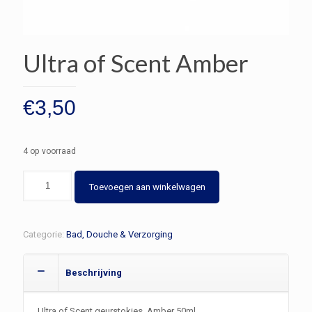
Ultra of Scent Amber
€
3,50
4 op voorraad
Ultra
Toevoegen aan winkelwagen
of
Scent
Amber
Categorie:
Bad, Douche & Verzorging
aantal
Beschrijving
Ultra of Scent geurstokjes Amber 50ml.