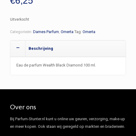
€
6,25
Uitverkocht
Categorieën:
Dames Parfum
,
Omerta
Tag:
Omerta
Beschrijving
Eau de parfum Wealth Black Diamond 100 ml.
Over ons
Bij Parfum-Stunter.nl kunt u online uw geuren, verzorging, make-up
en meer kopen. Ook staan wij geregeld op markten en braderieën.