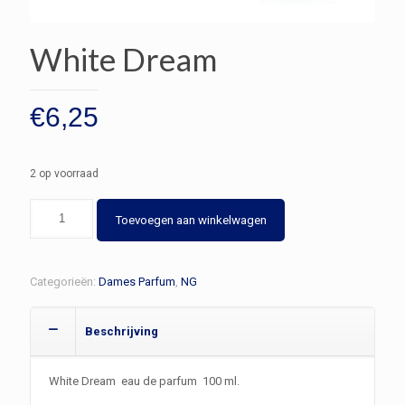
White Dream
€
6,25
2 op voorraad
White
Toevoegen aan winkelwagen
Dream
aantal
Categorieën:
Dames Parfum
,
NG
Beschrijving
White Dream eau de parfum 100 ml.