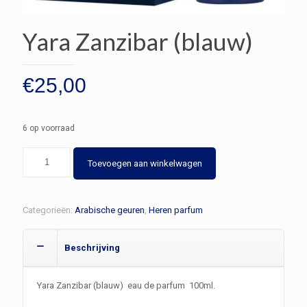
Yara Zanzibar (blauw)
€
25,00
6 op voorraad
Yara
Toevoegen aan winkelwagen
Zanzibar
(blauw)
aantal
Categorieën:
Arabische geuren
,
Heren parfum
Beschrijving
Yara Zanzibar (blauw) eau de parfum 100ml.